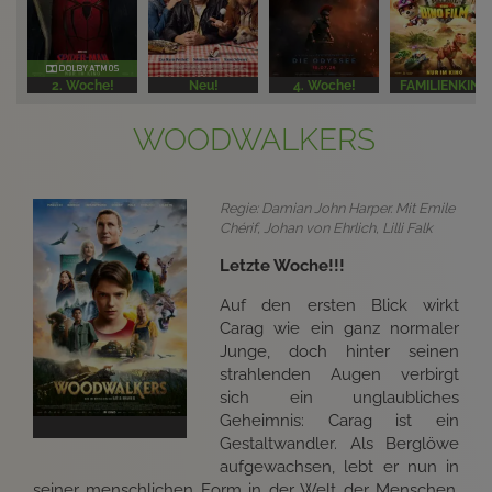
2. Woche!
Neu!
4. Woche!
FAMILIENKINO
WOODWALKERS
Regie: Damian John Harper. Mit Emile
Chérif, Johan von Ehrlich, Lilli Falk
Letzte Woche!!!
Auf den ersten Blick wirkt
Carag wie ein ganz normaler
Junge, doch hinter seinen
strahlenden Augen verbirgt
sich ein unglaubliches
Geheimnis: Carag ist ein
Gestaltwandler. Als Berglöwe
aufgewachsen, lebt er nun in
seiner menschlichen Form in der Welt der Menschen.