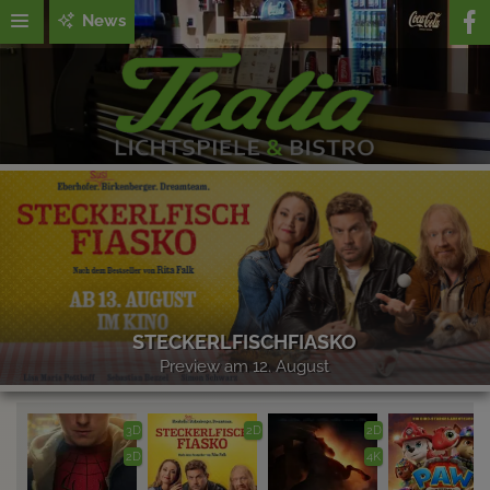
News
STECKERLFISCHFIASKO
Preview am 12. August
3D
2D
2D
2D
4K