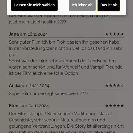
Lassen Sie mich wählen
Ich lehne ab
Das ist ok
Milana
am 25.11.2024
★
★
★
★
★
Der Film war sehr interessant und Mega cool das ist
jetzt mein Lieblingsfilm ????
Jana
am 18.11.2024
★
★
★
★
★
Sehr guter Film ich bin Froh das ich ihn gesehen habe.
In der Vorstellung war nicht zu viel los das fand ich sehr
gut.
Sonst war der Film sehr spannend die Landschaften
waren sehr schön und für Werwolf und Vampir Freunde
ist der Film auch eine tolle Option
Anika
am 18.11.2024
★
★
★
★
☆
Super Film unbedingt sehenswert ????
Eleni
am 04.11.2024
★
★
★
★
★
Der Film ist super! Sehr schöne Verfilmung, klasse
Geschichte, sehr schöne Naturaufnahmen und
gelungene Verwandlungen. Die Story ist allerdings nicht
sehr nah an dem ersten Band der Woodwalkerreihe.