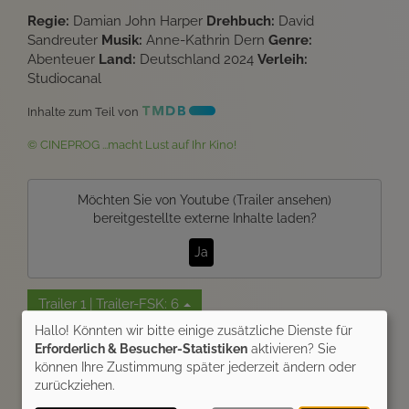
Regie:
Damian John Harper
Drehbuch:
David
Sandreuter
Musik:
Anne-Kathrin Dern
Genre:
Abenteuer
Land:
Deutschland 2024
Verleih:
Studiocanal
Inhalte zum Teil von
© CINEPROG ...macht Lust auf Ihr Kino!
Möchten Sie von
Youtube (Trailer ansehen)
bereitgestellte externe Inhalte laden?
Ja
Trailer 1 | Trailer-FSK: 6
Hallo! Könnten wir bitte einige zusätzliche Dienste für
Erforderlich & Besucher-Statistiken
aktivieren? Sie
Kommentare
können Ihre Zustimmung später jederzeit ändern oder
zurückziehen.
★
★
★
★
★
7