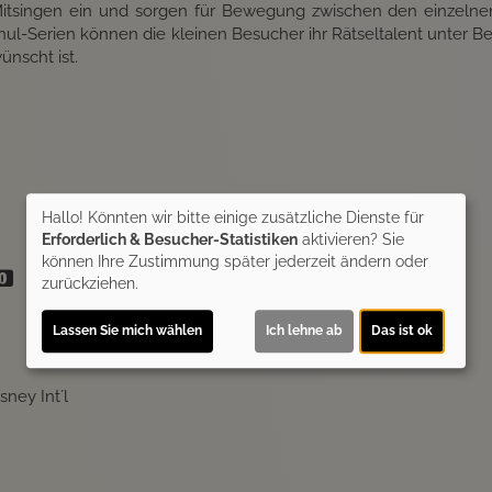
tsingen ein und sorgen für Bewegung zwischen den einzelnen 
l-Serien können die kleinen Besucher ihr Rätseltalent unter Bewei
ünscht ist.
Hallo! Könnten wir bitte einige zusätzliche Dienste für
Erforderlich & Besucher-Statistiken
aktivieren? Sie
können Ihre Zustimmung später jederzeit ändern oder
zurückziehen.
Lassen Sie mich wählen
Ich lehne ab
Das ist ok
sney Int´l