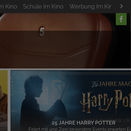
Im Kino
Schule Im Kino
Werbung Im Kino
Res
25 JAHRE HARRY POTTER
Feiert mit uns! Zwei besondere Events erwarten E