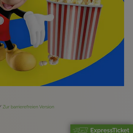
/
Zur barrierefreien Version
ExpressTicket