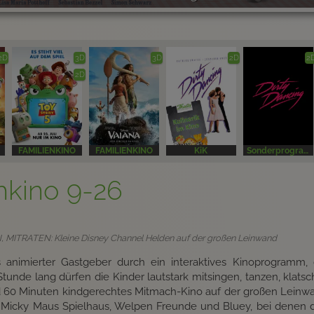
2D
3D
3D
2D
2
2D
FAMILIENKINO
FAMILIENKINO
KiK
Sonderprogramm
hkino 9-26
MITRATEN: Kleine Disney Channel Helden auf der großen Leinwand
 animierter Gastgeber durch ein interaktives Kinoprogramm, d
 Stunde lang dürfen die Kinder lautstark mitsingen, tanzen, klatsc
 60 Minuten kindgerechtes Mitmach-Kino auf der großen Leinwa
 Micky Maus Spielhaus, Welpen Freunde und Bluey, bei denen d