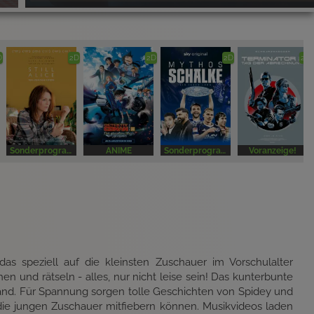
D
2D
2D
2D
2D
Sonderprogramm
ANIME
Sonderprogramm
Voranzeige!
as speziell auf die kleinsten Zuschauer im Vorschulalter
hen und rätseln - alles, nur nicht leise sein! Das kunterbunte
nd. Für Spannung sorgen tolle Geschichten von Spidey und
ie jungen Zuschauer mitfiebern können. Musikvideos laden