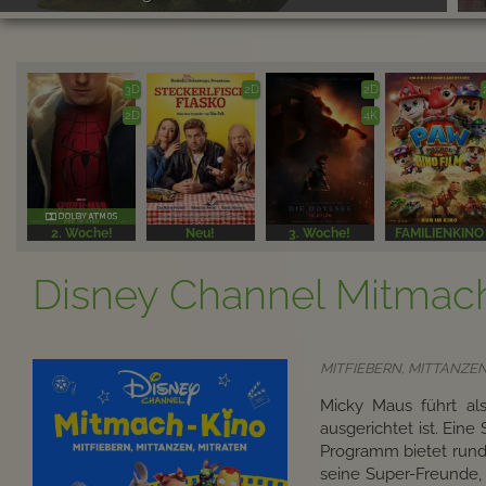
3D
2D
2D
2D
4K
2. Woche!
Neu!
3. Woche!
FAMILIENKINO
Disney Channel Mitmac
MITFIEBERN, MITTANZEN, 
Micky Maus führt als
ausgerichtet ist. Eine
Programm bietet rund
seine Super-Freunde,