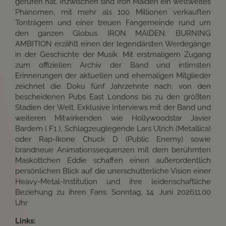
gerufen hat. Inzwischen sind Iron Maiden ein weltweites
Phänomen, mit mehr als 100 Millionen verkauften
Tonträgern und einer treuen Fangemeinde rund um
den ganzen Globus. IRON MAIDEN: BURNING
AMBITION erzählt einen der legendärsten Werdegänge
in der Geschichte der Musik. Mit erstmaligem Zugang
zum offiziellen Archiv der Band und intimsten
Erinnerungen der aktuellen und ehemaligen Mitglieder
zeichnet die Doku fünf Jahrzehnte nach: von den
bescheidenen Pubs East Londons bis zu den größten
Stadien der Welt. Exklusive Interviews mit der Band und
weiteren Mitwirkenden wie Hollywoodstar Javier
Bardem ( F1 ), Schlagzeuglegende Lars Ulrich (Metallica)
oder Rap-Ikone Chuck D (Public Enemy) sowie
brandneue Animationssequenzen mit dem berühmten
Maskottchen Eddie schaffen einen außerordentlich
persönlichen Blick auf die unerschütterliche Vision einer
Heavy-Metal-Institution und ihre leidenschaftliche
Beziehung zu ihren Fans. Sonntag, 14. Juni 202611.00
Uhr
Links: