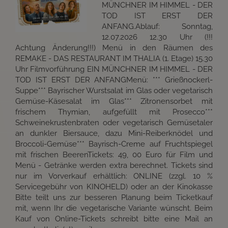
MÜNCHNER IM HIMMEL - DER
TOD IST ERST DER
ANFANG.Ablauf: Sonntag,
12.07.2026 12.30 Uhr (!!!
Achtung Änderung!!!) Menü in den Räumen des
REMAKE - DAS RESTAURANT IM THALIA (1. Etage) 15.30
Uhr Filmvorführung EIN MÜNCHNER IM HIMMEL - DER
TOD IST ERST DER ANFANGMenü: *** Grießnockerl-
Suppe*** Bayrischer Wurstsalat im Glas oder vegetarisch
Gemüse-Käsesalat im Glas*** Zitronensorbet mit
frischem Thymian, aufgefüllt mit Prosecco***
Schweinekrustenbraten oder vegetarisch Gemüsetaler
an dunkler Biersauce, dazu Mini-Reiberknödel und
Broccoli-Gemüse*** Bayrisch-Creme auf Fruchtspiegel
mit frischen BeerenTickets: 49, 00 Euro für Film und
Menü - Getränke werden extra berechnet. Tickets sind
nur im Vorverkauf erhältlich: ONLINE (zzgl. 10 %
Servicegebühr von KINOHELD) oder an der Kinokasse
Bitte teilt uns zur besseren Planung beim Ticketkauf
mit, wenn Ihr die vegetarische Variante wünscht. Beim
Kauf von Online-Tickets schreibt bitte eine Mail an