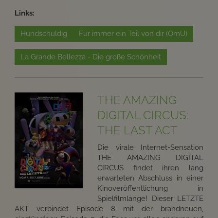
Links:
Hundschuldig
Für immer ein Teil von dir (OmU)
La Grande Bellezza - Die große Schönheit
THE AMAZING
DIGITAL CIRCUS:
THE LAST ACT
Die virale Internet-Sensation
THE AMAZING DIGITAL
CIRCUS findet ihren lang
erwarteten Abschluss in einer
Kinoveröffentlichung in
Spielfilmlänge! Dieser LETZTE
AKT verbindet Episode 8 mit der brandneuen,