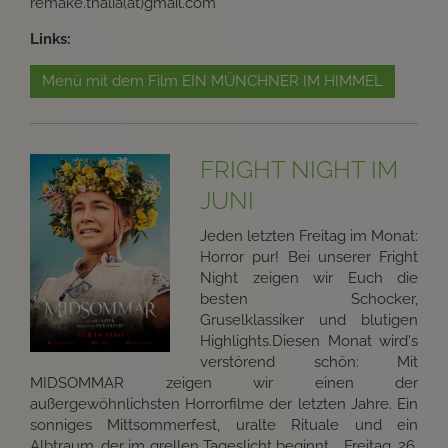
remake.thalia(at)gmail.com
Links:
Menü mit dem Film EIN MÜNCHNER IM HIMMEL
FRIGHT NIGHT IM
JUNI
Jeden letzten Freitag im Monat:
Horror pur! Bei unserer Fright
Night zeigen wir Euch die
besten Schocker,
Gruselklassiker und blutigen
Highlights.Diesen Monat wird's
verstörend schön: Mit
MIDSOMMAR zeigen wir einen der
außergewöhnlichsten Horrorfilme der letzten Jahre. Ein
sonniges Mittsommerfest, uralte Rituale und ein
Albtraum, der im grellen Tageslicht beginnt.....Freitag, 26.