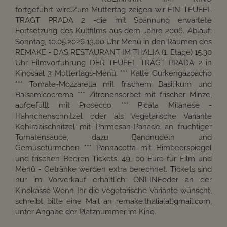
fortgeführt wird.Zum Muttertag zeigen wir EIN TEUFEL
TRÄGT PRADA 2 -die mit Spannung erwartete
Fortsetzung des Kultfilms aus dem Jahre 2006. Ablauf:
Sonntag, 10.05.2026 13.00 Uhr Menü in den Räumen des
REMAKE - DAS RESTAURANT IM THALIA (1. Etage) 15.30
Uhr Filmvorführung DER TEUFEL TRÄGT PRADA 2 in
Kinosaal 3 Muttertags-Menü: *** Kalte Gurkengazpacho
*** Tomate-Mozzarella mit frischem Basilikum und
Balsamicocrema *** Zitronensorbet mit frischer Minze,
aufgefüllt mit Prosecco *** Picata Milanese -
Hähnchenschnitzel oder als vegetarische Variante
Kohlrabischnitzel mit Parmesan-Panade an fruchtiger
Tomatensauce, dazu Bandnudeln und
Gemüsetürmchen *** Pannacotta mit Himbeerspiegel
und frischen Beeren Tickets: 49, 00 Euro für Film und
Menü - Getränke werden extra berechnet. Tickets sind
nur im Vorverkauf erhältlich: ONLINEoder an der
Kinokasse Wenn Ihr die vegetarische Variante wünscht,
schreibt bitte eine Mail an remake.thalia(at)gmail.com,
unter Angabe der Platznummer im Kino.