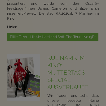
präsentiert und wurde von den Oscar®-
Preisträger*innen James Cameron und Billie Eilish
inszeniert.Preview: Dienstag, 5.5.2026ab 7. Mai hier im
Kino
Links:
Billie Eilish - Hit Me Hard and Soft: The Tour Live (3D)
KULINARIK IM
KINO:
MUTTERTAGS-
SPECIAL
AUSVERKAUFT
Wir freuen uns sehr, dass
unsere beliebte Reihe
KULINARIK IM KINO