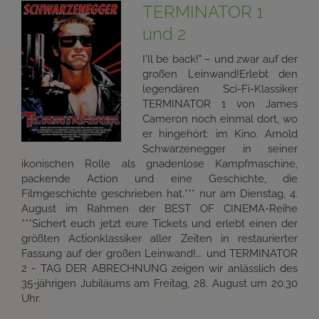
TERMINATOR 1
und 2
I'll be back!" – und zwar auf der
großen Leinwand!Erlebt den
legendären Sci-Fi-Klassiker
TERMINATOR 1 von James
Cameron noch einmal dort, wo
er hingehört: im Kino. Arnold
Schwarzenegger in seiner
ikonischen Rolle als gnadenlose Kampfmaschine,
packende Action und eine Geschichte, die
Filmgeschichte geschrieben hat.*** nur am Dienstag, 4.
August im Rahmen der BEST OF CINEMA-Reihe
***Sichert euch jetzt eure Tickets und erlebt einen der
größten Actionklassiker aller Zeiten in restaurierter
Fassung auf der großen Leinwand!... und TERMINATOR
2 - TAG DER ABRECHNUNG zeigen wir anlässlich des
35-jährigen Jubiläums am Freitag, 28. August um 20.30
Uhr.