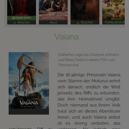
2. Woche!
Neu!
4. Woche!
FAMILIENKINO
Vaiana
Catherine Laga´aia, Dwayne Johnson
und Rena Owen in einem Film von
Thomas Kail
Die 16-jährige Prinzessin Vaiana
vom Stamm der Motunui sehnt
sich danach, endlich die Welt
jenseits des Riffs zu erkunden,
das ihre Heimatinsel umgibt.
Doch niemand aus ihrem Volk
traut sich an dieses Abenteuer
heran, und auch Vaiana selbst
ist es streng verboten, das