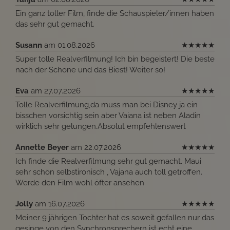
Ein ganz toller Film, finde die Schauspieler/innen haben
das sehr gut gemacht.
Susann
am 01.08.2026
★
★
★
★
★
Super tolle Realverfilmung! Ich bin begeistert! Die beste
nach der Schöne und das Biest! Weiter so!
Eva
am 27.07.2026
★
★
★
★
★
Tolle Realverfilmung,da muss man bei Disney ja ein
bisschen vorsichtig sein aber Vaiana ist neben Aladin
wirklich sehr gelungen.Absolut empfehlenswert
Annette Beyer
am 22.07.2026
★
★
★
★
★
Ich finde die Realverfilmung sehr gut gemacht. Maui
sehr schön selbstironisch , Vajana auch toll getroffen.
Werde den Film wohl öfter ansehen
Jolly
am 16.07.2026
★
★
★
★
★
Meiner 9 jährigen Tochter hat es soweit gefallen nur das
gesinge von den Synchronsprechern ist echt eine