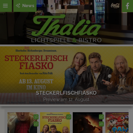
News
STECKERLFISCHFIASKO
Preview am 12. August
3D
2D
2D
2D
4K