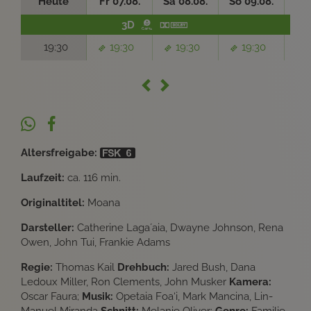
Heute
Fr 07.08.
Sa 08.08.
So 09.08.
Di 
3D
19:30
19:30
19:30
19:30
Altersfreigabe:
Laufzeit:
ca. 116 min.
Originaltitel:
Moana
Darsteller:
Catherine Laga´aia, Dwayne Johnson, Rena
Owen, John Tui, Frankie Adams
Regie:
Thomas Kail
Drehbuch:
Jared Bush, Dana
Ledoux Miller, Ron Clements, John Musker
Kamera:
Oscar Faura;
Musik:
Opetaia Foa‘i, Mark Mancina, Lin-
Manuel Miranda
Schnitt:
Melanie Oliver;
Genre:
Familie,