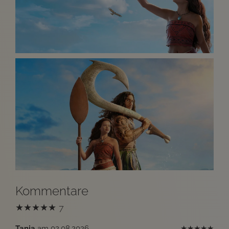
Kommentare
★
★
★
★
★
7
Tanja
am 02.08.2026
★
★
★
★
★