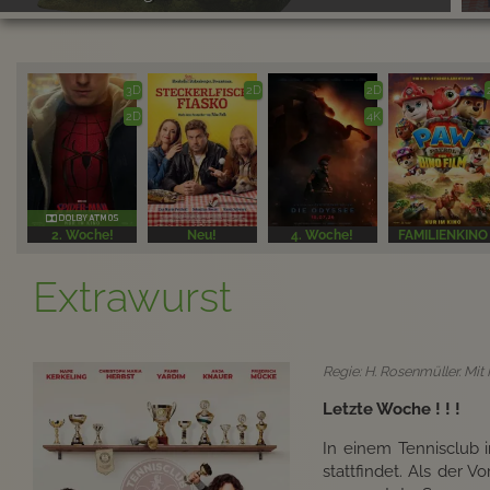
3D
2D
2D
2D
4K
2. Woche!
Neu!
4. Woche!
FAMILIENKINO
Extrawurst
Regie: H. Rosenmüller. Mit
Letzte Woche ! ! !
In einem Tennisclub 
stattfindet. Als der V