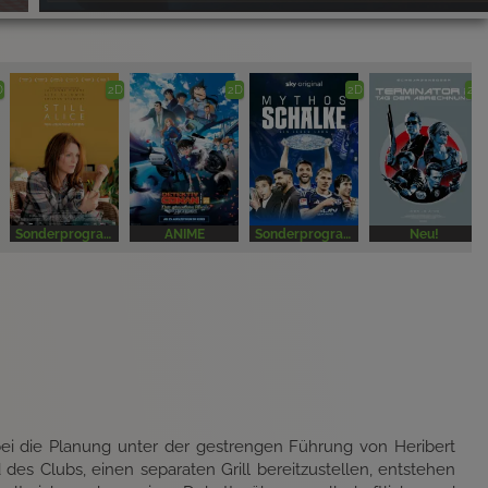
D
2D
2D
2D
2D
Sonderprogramm
ANIME
Sonderprogramm
Neu!
bei die Planung unter der gestrengen Führung von Heribert
d des Clubs, einen separaten Grill bereitzustellen, entstehen