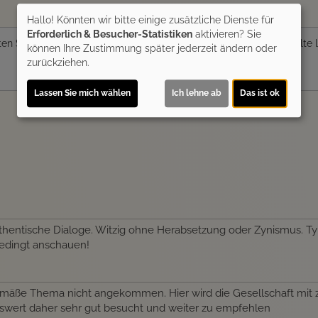
Hallo! Könnten wir bitte einige zusätzliche Dienste für
Erforderlich & Besucher-Statistiken
aktivieren? Sie
en Sie von
Youtube (Trailer ansehen)
bereitgestellte externe Inhalte
können Ihre Zustimmung später jederzeit ändern oder
zurückziehen.
Ja
Lassen Sie mich wählen
Ich lehne ab
Das ist ok
entische Dialoge. Witzig ohne Herabsetzung oder Zynismus. Typis
bedingt anschauen!
gemäße Thema nicht angekommen. Hier wird die Gesellschaft mit
henswert daher sehr gut besucht und weiter zu empfehlen