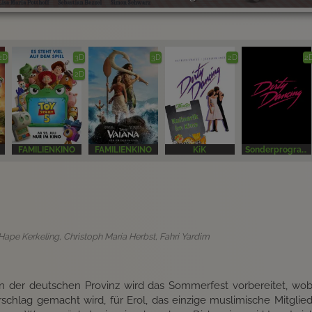
2D
3D
3D
2D
2
2D
FAMILIENKINO
FAMILIENKINO
KiK
Sonderprogramm
 Hape Kerkeling, Christoph Maria Herbst, Fahri Yardim
in der deutschen Provinz wird das Sommerfest vorbereitet, wo
orschlag gemacht wird, für Erol, das einzige muslimische Mitglie