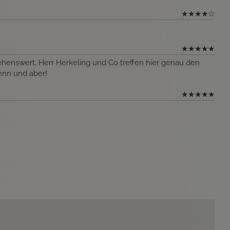
★
★
★
★
☆
★
★
★
★
★
sehenswert. Herr Herkeling und Co treffen hier genau den
enn und aber!
★
★
★
★
★