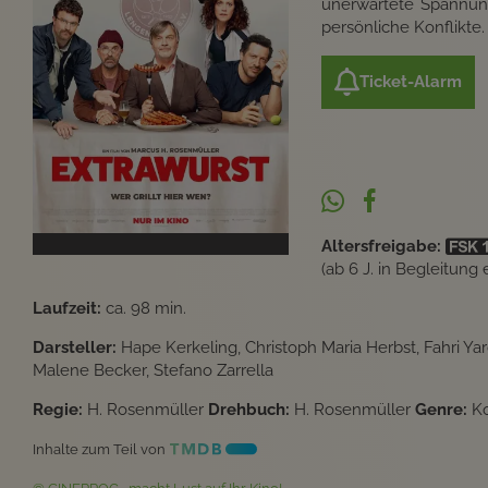
unerwartete Spannung
persönliche Konflikte
Ticket-Alarm
Altersfreigabe:
(ab 6 J. in Begleitung
Laufzeit:
ca. 98 min.
Darsteller:
Hape Kerkeling, Christoph Maria Herbst, Fahri Ya
Malene Becker, Stefano Zarrella
Regie:
H. Rosenmüller
Drehbuch:
H. Rosenmüller
Genre:
K
Inhalte zum Teil von