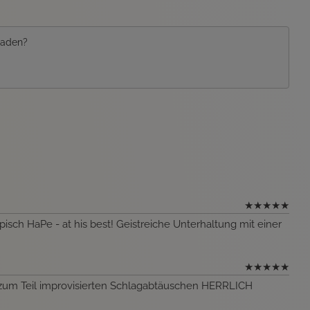
 laden?
★
★
★
★
★
ch HaPe - at his best! Geistreiche Unterhaltung mit einer
★
★
★
★
★
 zum Teil improvisierten Schlagabtäuschen HERRLICH