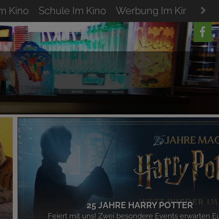
Im Kino
Schule Im Kino
Werbung Im Kino
Res
25 JAHRE HARRY POTTER
Feiert mit uns! Zwei besondere Events erwarten E