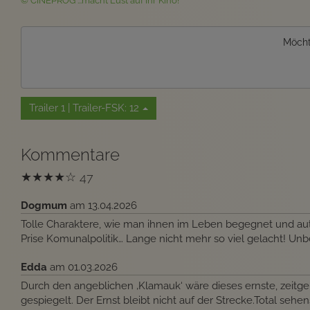
© CINEPROG ...macht Lust auf Ihr Kino!
Möcht
Trailer 1 | Trailer-FSK: 12
Kommentare
★
★
★
★
☆
47
Dogmum
am 13.04.2026
Tolle Charaktere, wie man ihnen im Leben begegnet und auth
Prise Komunalpolitik… Lange nicht mehr so viel gelacht! Un
Edda
am 01.03.2026
Durch den angeblichen ‚Klamauk‘ wäre dieses ernste, zeit
gespiegelt. Der Ernst bleibt nicht auf der Strecke.Total se