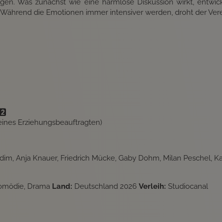
en. Was zunächst wie eine harmlose Diskussion wirkt, entwicke
. Während die Emotionen immer intensiver werden, droht der Ver
 eines Erziehungsbeauftragten)
rdim, Anja Knauer, Friedrich Mücke, Gaby Dohm, Milan Peschel, Ka
omödie, Drama
Land:
Deutschland 2026
Verleih:
Studiocanal