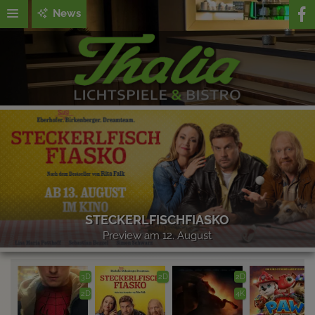
News
STECKERLFISCHFIASKO
Preview am 12. August
3D
2D
2D
2D
4K