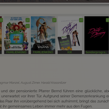
2D
3D
3D
2D
2
2D
FAMILIENKINO
FAMILIENKINO
KiK
Sonderprogramm
Dagmar Manzel, August Zirner, Harald Krassnitzer
und der pensionierte Pfarrer Bernd führen eine glückliche, abe
nerwartet vor ihrer Tür. Aufgrund seiner Demenzerkrankung erin
das Paar ihn vorübergehend bei sich aufnimmt, bringt das zunächs
rät ihr gemeinsames Leben immer mehr aus den Fugen.