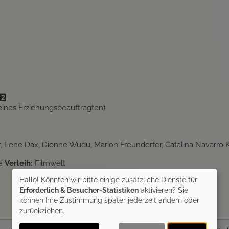
 eines Erziehungsbeauftragten)
 Lene Dax, Dionne Wudu, Marion Freundorfer, Catalina Navarro Kir
a
Verleih:
Filmwelt
Hallo! Könnten wir bitte einige zusätzliche Dienste für
Erforderlich & Besucher-Statistiken
aktivieren? Sie
können Ihre Zustimmung später jederzeit ändern oder
zurückziehen.