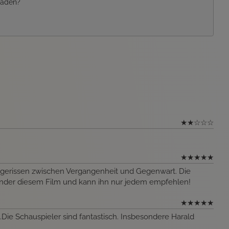
 laden?
★
★
☆
☆
☆
★
★
★
★
★
er gerissen zwischen Vergangenheit und Gegenwart. Die
ander diesem Film und kann ihn nur jedem empfehlen!
★
★
★
★
★
.Die Schauspieler sind fantastisch. Insbesondere Harald