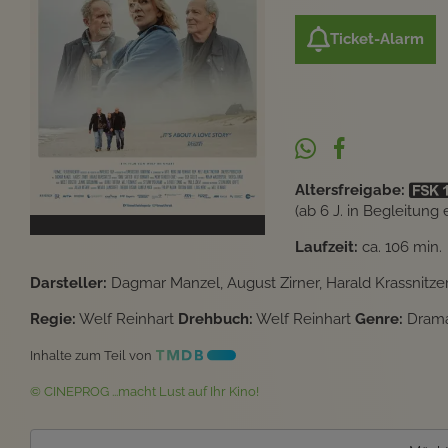
Ticket-Alarm
Altersfreigabe:
(ab 6 J. in Begleitung
Laufzeit:
ca. 106 min.
Darsteller:
Dagmar Manzel, August Zirner, Harald Krassnitzer,
Regie:
Welf Reinhart
Drehbuch:
Welf Reinhart
Genre:
Dram
Inhalte zum Teil von
© CINEPROG ...macht Lust auf Ihr Kino!