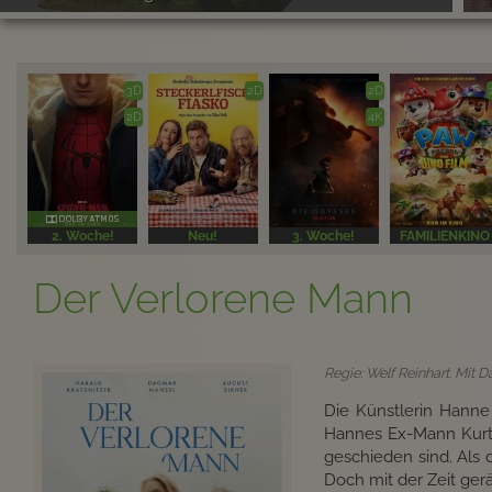
3D
2D
2D
2D
4K
2. Woche!
Neu!
3. Woche!
FAMILIENKINO
Der Verlorene Mann
Regie: Welf Reinhart. Mit 
Die Künstlerin Hanne 
Hannes Ex-Mann Kurt u
geschieden sind. Als 
Doch mit der Zeit ge