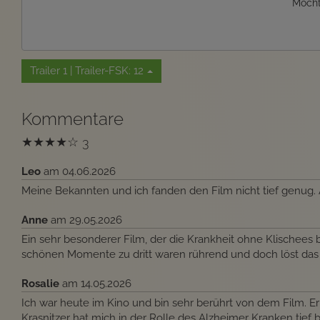
Möcht
Trailer 1 | Trailer-FSK: 12
Kommentare
★
★
★
★
☆
3
Leo
am 04.06.2026
Meine Bekannten und ich fanden den Film nicht tief genug. 
Anne
am 29.05.2026
Ein sehr besonderer Film, der die Krankheit ohne Klischees 
schönen Momente zu dritt waren rührend und doch löst das
Rosalie
am 14.05.2026
Ich war heute im Kino und bin sehr berührt von dem Film. Er
Krasnitzer hat mich in der Rolle des Alzheimer Kranken tief 