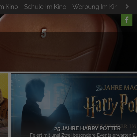
Im Kino
Schule Im Kino
Werbung Im Kino
Res
25 JAHRE HARRY POTTER
Feiert mit uns! Zwei besondere Events erwarten E