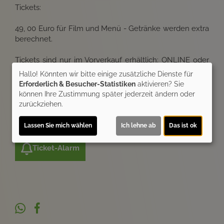
Tickets:
49, 00 Euro für Film und Menü - Getränke werden extra
berechnet.
Tickets sind nur im Vorverkauf erhältlich: ONLINE oder
an der Kinokasse
Hallo! Könnten wir bitte einige zusätzliche Dienste für
Erforderlich & Besucher-Statistiken
aktivieren? Sie
Bitte teilt uns zur besseren Planung beim Ticketkauf
können Ihre Zustimmung später jederzeit ändern oder
mit, wenn Ihr die vegetarische Variante wünscht. Beim
zurückziehen.
Kauf von Online-Tickets schreibt bitte eine Mail an
remake.thalia(at)gmail.com
Lassen Sie mich wählen
Ich lehne ab
Das ist ok
Ticket-Alarm