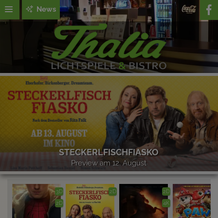
News
STECKERLFISCHFIASKO
Preview am 12. August
3D
2D
2D
2D
4K