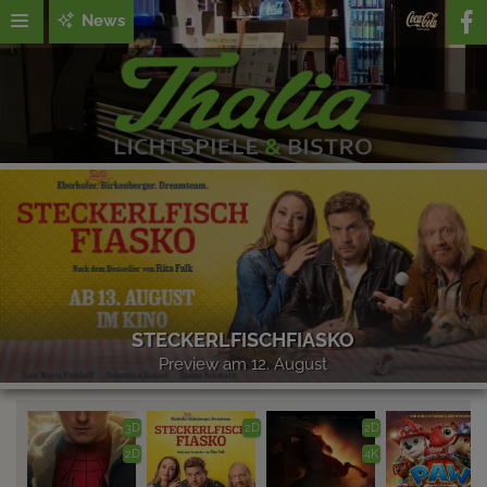
News
STECKERLFISCHFIASKO
Preview am 12. August
3D
2D
2D
2D
4K