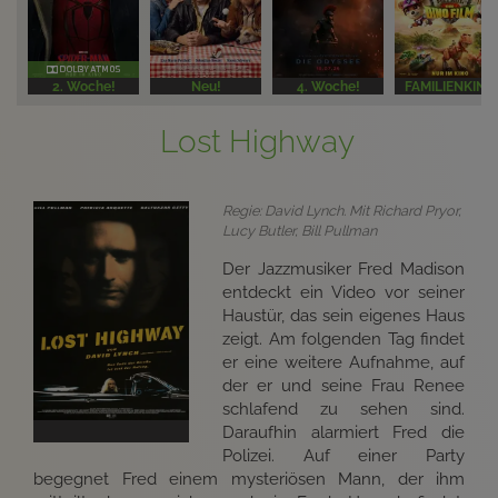
2. Woche!
Neu!
4. Woche!
FAMILIENKINO
Lost Highway
Regie: David Lynch. Mit Richard Pryor,
Lucy Butler, Bill Pullman
Der Jazzmusiker Fred Madison
entdeckt ein Video vor seiner
Haustür, das sein eigenes Haus
zeigt. Am folgenden Tag findet
er eine weitere Aufnahme, auf
der er und seine Frau Renee
schlafend zu sehen sind.
Daraufhin alarmiert Fred die
Polizei. Auf einer Party
begegnet Fred einem mysteriösen Mann, der ihm