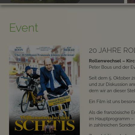
Event
20 JAHRE R
Rollenwechsel – Kirc
Peter Bous und der E
Seit dem 5. Oktober 2
und zur Diskussion anr
dem wir an dieser Stel
Ein Film ist uns beson
Als die französische E
im Hauptprogramm – zu
in zahlreichen Sonde