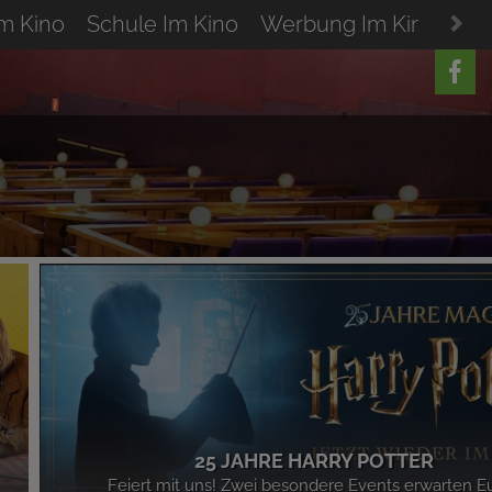
Im Kino
Schule Im Kino
Werbung Im Kino
Res
25 JAHRE HARRY POTTER
Feiert mit uns! Zwei besondere Events erwarten E