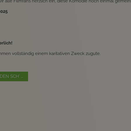
r alle Filmfans herzlich ein, diese Komödie noch einmal gemei
2025
rlich!
men vollständig einem karitativen Zweck zugute.
DEN SCH´ TIS