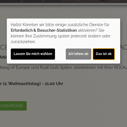
Hallo! Könnten wir bitte einige zusätzliche Dienste für
Erforderlich & Besucher-Statistiken
aktivieren? Sie
können Ihre Zustimmung später jederzeit ändern oder
zurückziehen.
CERTS: THOMAS BLUG´S ROCKANARAC
Lassen Sie mich wählen
Ich lehne ab
Das ist ok
KANARCHIE - CLASSIC ROCK RELOADED
tking of Europe und Rudi Gulli Spiller, zelebrieren mit ihrer RO
 (2. Weihnachtstag) - 11.00 Uhr
CKANARCHIE