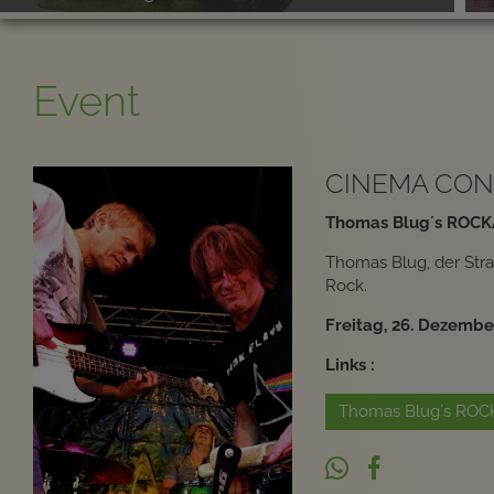
Event
CINEMA CON
Thomas Blug´s ROC
Thomas Blug, der Stra
Rock.
Freitag, 26. Dezember
Links :
Thomas Blug´s RO