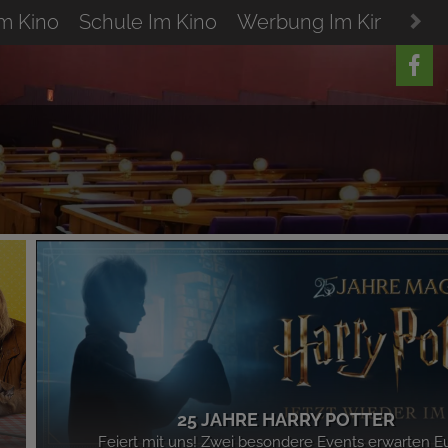
Im Kino
Schule Im Kino
Werbung Im Kino
Res
25 JAHRE HARRY POTTER
Feiert mit uns! Zwei besondere Events erwarten E