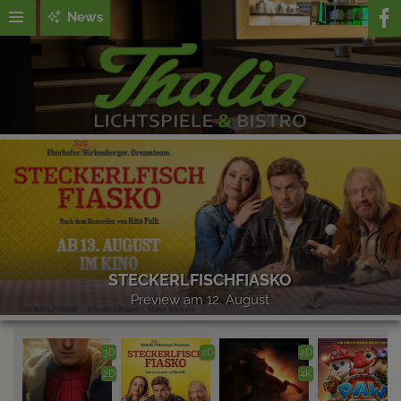
News
STECKERLFISCHFIASKO
Preview am 12. August
3D
2D
2D
2D
4K