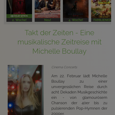
2. Woche!
Neu!
4. Woche!
FAMILIENKINO
Takt der Zeiten - Eine
musikalische Zeitreise mit
Michelle Boullay
Cinema Concerts
Am 22. Februar lädt Michelle
Boullay zu einer
unvergesslichen Reise durch
acht Dekaden Musikgeschichte
ein - von glamourösem
Chanson der 40er bis zu
pulsierenden Pop-Hymnen der
2000er.