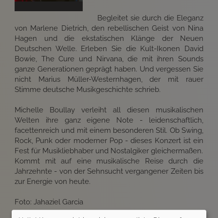
Begleitet sie durch die Eleganz
von Marlene Dietrich, den rebellischen Geist von Nina
Hagen und die ekstatischen Klänge der Neuen
Deutschen Welle. Erleben Sie die Kult-Ikonen David
Bowie, The Cure und Nirvana, die mit ihren Sounds
ganze Generationen geprägt haben. Und vergessen Sie
nicht Marius Müller-Westernhagen, der mit rauer
Stimme deutsche Musikgeschichte schrieb.
Michelle Boullay verleiht all diesen musikalischen
Welten ihre ganz eigene Note - leidenschaftlich,
facettenreich und mit einem besonderen Stil. Ob Swing,
Rock, Punk oder moderner Pop - dieses Konzert ist ein
Fest für Musikliebhaber und Nostalgiker gleichermaßen.
Kommt mit auf eine musikalische Reise durch die
Jahrzehnte - von der Sehnsucht vergangener Zeiten bis
zur Energie von heute.
Foto: Jahaziel Garcia