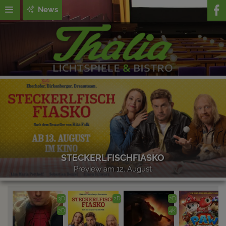
News
STECKERLFISCHFIASKO
Preview am 12. August
3D
2D
2D
2D
4K