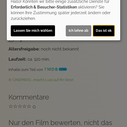
Hallo! Könnten wir bitte einige zusätzliche Dienste für
Ticket-Alarm
Erforderlich & Besucher-Statistiken
aktivieren? Sie
können Ihre Zustimmung später jederzeit ändern oder
zurückziehen.
Lassen Sie mich wählen
Ich lehne ab
Das ist ok
Altersfreigabe:
noch nicht bekannt
Laufzeit:
ca. 120 min.
Inhalte zum Teil von
© CINEPROG ...macht Lust auf Ihr Kino!
Kommentare
☆
☆
☆
☆
☆
0
Nur den Film bewerten, nicht das